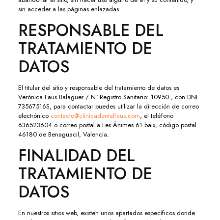
sin acceder a las páginas enlazadas.
RESPONSABLE DEL
TRATAMIENTO DE
DATOS
El titular del sitio y responsable del tratamiento de datos es
Verónica Faus Balaguer / Nº Registro Sanitario: 10950., con DNI
73567516S, para contactar puedes utilizar la dirección de correo
electrónico
contacto@clinicadentalfaus.com
, el teléfono
636523604 o correo postal a Les Ánimes 61 baix, código postal
46180 de Benaguacil, Valencia.
FINALIDAD DEL
TRATAMIENTO DE
DATOS
En nuestros sitios web, existen unos apartados específicos donde