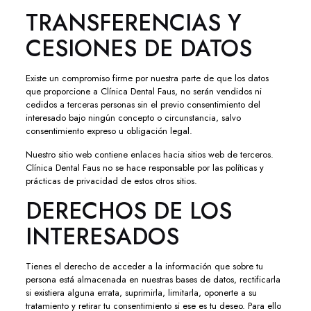
TRANSFERENCIAS Y
CESIONES DE DATOS
Existe un compromiso firme por nuestra parte de que los datos
que proporcione a Clínica Dental Faus, no serán vendidos ni
cedidos a terceras personas sin el previo consentimiento del
interesado bajo ningún concepto o circunstancia, salvo
consentimiento expreso u obligación legal.
Nuestro sitio web contiene enlaces hacia sitios web de terceros.
Clínica Dental Faus no se hace responsable por las políticas y
prácticas de privacidad de estos otros sitios.
DERECHOS DE LOS
INTERESADOS
Tienes el derecho de acceder a la información que sobre tu
persona está almacenada en nuestras bases de datos, rectificarla
si existiera alguna errata, suprimirla, limitarla, oponerte a su
tratamiento y retirar tu consentimiento si ese es tu deseo. Para ello