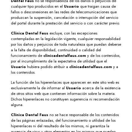
Dental Faus
no se responsabiliza de los daños o perjuicios de
cualquier tipo producidos en el
Usuario
que traigan causa de
fallos o desconexiones en las redes de telecomunicaciones que
produzcan la suspensión, cancelación o interrupción del servicio
del portal durante la prestación del servicio o con carácter previo.
Clínica Dental Faus
excluye, con las excepciones
contempladas en la legislación vigente, cualquier responsabilidad
por los daños y perjuicios de toda naturaleza que puedan deberse
a la falta de disponibilidad, continuidad o calidad del
funcionamiento de
clinicadentalfaus.com
y de los contenidos,
por el incumplimiento de la expectativa de utilidad que el
Usuario
hubiera podido atribuir a
clinicadentalfaus.com
y a
los contenidos.
La función de los hiperenlaces que aparecen en este sitio web es
exclusivamente la de informar al
Usuario
acerca de la existencia
de otros sitios web que contienen información sobre la materia.
Dichos hiperenlaces no constituyen sugerencia ni recomendación
alguna.
Clínica Dental Faus
no se hace responsable de los contenidos
de las páginas enlazadas, del funcionamiento o utilidad de los
hiperenlaces ni del resultado de los mismos, ni garantiza la
ausencia de virus u otros elementos en los mismos que puedan