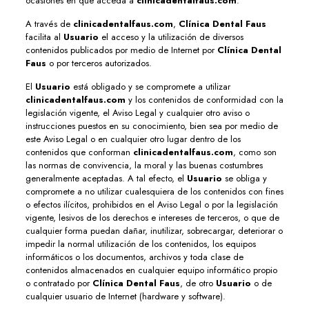
ocasiones en que acceda a
clinicadentalfaus.com
.
A través de
clinicadentalfaus.com
,
Clínica Dental Faus
facilita al
Usuario
el acceso y la utilización de diversos
contenidos publicados por medio de Internet por
Clínica Dental
Faus
o por terceros autorizados.
El
Usuario
está obligado y se compromete a utilizar
clinicadentalfaus.com
y los contenidos de conformidad con la
legislación vigente, el Aviso Legal y cualquier otro aviso o
instrucciones puestos en su conocimiento, bien sea por medio de
este Aviso Legal o en cualquier otro lugar dentro de los
contenidos que conforman
clinicadentalfaus.com
, como son
las normas de convivencia, la moral y las buenas costumbres
generalmente aceptadas. A tal efecto, el
Usuario
se obliga y
compromete a no utilizar cualesquiera de los contenidos con fines
o efectos ilícitos, prohibidos en el Aviso Legal o por la legislación
vigente, lesivos de los derechos e intereses de terceros, o que de
cualquier forma puedan dañar, inutilizar, sobrecargar, deteriorar o
impedir la normal utilización de los contenidos, los equipos
informáticos o los documentos, archivos y toda clase de
contenidos almacenados en cualquier equipo informático propio
o contratado por
Clínica Dental Faus
, de otro
Usuario
o de
cualquier usuario de Internet (hardware y software).