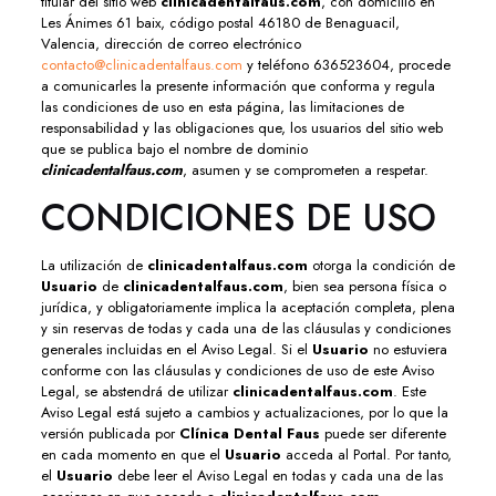
titular del sitio web
clinicadentalfaus.com
, con domicilio en
Les Ánimes 61 baix, código postal 46180 de Benaguacil,
Valencia, dirección de correo electrónico
contacto@clinicadentalfaus.com
y teléfono 636523604, procede
a comunicarles la presente información que conforma y regula
las condiciones de uso en esta página, las limitaciones de
responsabilidad y las obligaciones que, los usuarios del sitio web
que se publica bajo el nombre de dominio
clinicadentalfaus.com
, asumen y se comprometen a respetar.
CONDICIONES DE USO
La utilización de
clinicadentalfaus.com
otorga la condición de
Usuario
de
clinicadentalfaus.com
, bien sea persona física o
jurídica, y obligatoriamente implica la aceptación completa, plena
y sin reservas de todas y cada una de las cláusulas y condiciones
generales incluidas en el Aviso Legal. Si el
Usuario
no estuviera
conforme con las cláusulas y condiciones de uso de este Aviso
Legal, se abstendrá de utilizar
clinicadentalfaus.com
. Este
Aviso Legal está sujeto a cambios y actualizaciones, por lo que la
versión publicada por
Clínica Dental Faus
puede ser diferente
en cada momento en que el
Usuario
acceda al Portal. Por tanto,
el
Usuario
debe leer el Aviso Legal en todas y cada una de las