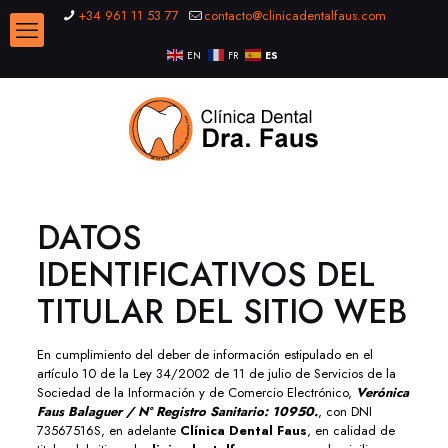
+34 961 11 53 77
contacto@clinicadentalfaus.com
EN
FR
ES
DATOS
IDENTIFICATIVOS DEL
TITULAR DEL SITIO WEB
En cumplimiento del deber de información estipulado en el
artículo 10 de la Ley 34/2002 de 11 de julio de Servicios de la
Sociedad de la Información y de Comercio Electrónico,
Verónica
Faus Balaguer / Nº Registro Sanitario: 10950.
, con DNI
73567516S, en adelante
Clínica Dental Faus
, en calidad de