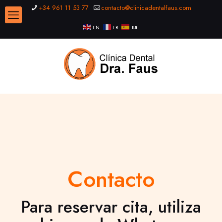
+34 961 11 53 77
contacto@clinicadentalfaus.com
EN
FR
ES
Contacto
Para reservar cita, utiliza