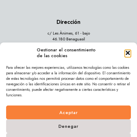
Dirección
c/ Les Ànimes, 61 - bajo
46.180 Benaguasil
Gestionar el consentimiento
Valencia - España
de las cookies
Para ofrecer las mejores experiencias, utilizamos tecnologías como las cookies
para almacenar y/o acceder a la información del dispositivo. El consentimiento
de estas tecnologías nos permitirá procesar datos como el comportamiento de
navegación o las identificaciones únicas en este sitio. No consentir o retirar el
© 2026 clinicadentalfaus.com. Todos los derechos
consentimiento, puede afectar negativamente a ciertas características y
reservados.
funciones.
Web diseñada por
Aragon Marketing
Aviso legal
Política de privacidad
Política de cookies (UE)
Aceptar
Denegar